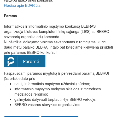
Plačiau apie BDAR čia.
Parama
Informatikos ir informatinio mąstymo konkursą BEBRAS
organizuoja Lietuvos kompiuterininkų sąjunga (LIKS) su BEBRO
savanorių organizatorių komanda.
Nuoširdžiai dėkojame visiems savanoriams ir rėmėjams, kurie
daug metų palaiko BEBRĄ, ir taip pat kviečiame kiekvieną prisidėti
prie paramos BEBRO konkursui.
Paremti
​Paspausdami paramos mygtuką ir pervesdami paramą BEBRUI
jūs prisidedate prie
naujų informatinio mąstymo uždavinių kūrimo;​
informatinio mąstymo mokymo sklaidos ir metodinės
medžiagos rengimo;
galimybės dalyvauti tarptautinėje BEBRO veikloje;
BEBRO vasaros stovyklos organizavimo.