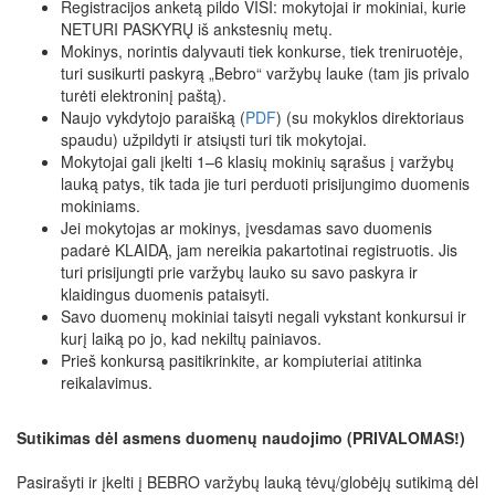
Registracijos anketą pildo VISI: mokytojai ir mokiniai, kurie
NETURI PASKYRŲ iš ankstesnių metų.
Mokinys, norintis dalyvauti tiek konkurse, tiek treniruotėje,
turi susikurti paskyrą „Bebro“ varžybų lauke (tam jis privalo
turėti elektroninį paštą).
Naujo vykdytojo paraišką (
PDF
) (su mokyklos direktoriaus
spaudu) užpildyti ir atsiųsti turi tik mokytojai.
Mokytojai gali įkelti 1–6 klasių mokinių sąrašus į varžybų
lauką patys, tik tada jie turi perduoti prisijungimo duomenis
mokiniams.
Jei mokytojas ar mokinys, įvesdamas savo duomenis
padarė KLAIDĄ, jam nereikia pakartotinai registruotis. Jis
turi prisijungti prie varžybų lauko su savo paskyra ir
klaidingus duomenis pataisyti.
Savo duomenų mokiniai taisyti negali vykstant konkursui ir
kurį laiką po jo, kad nekiltų painiavos.
Prieš konkursą pasitikrinkite, ar kompiuteriai atitinka
reikalavimus.
Sutikimas dėl asmens duomenų naudojimo (PRIVALOMAS!)
Pasirašyti ir įkelti į BEBRO varžybų lauką tėvų/globėjų sutikimą dėl