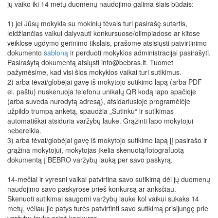
jų vaiko iki 14 metų duomenų naudojimo galima šiais būdais:
1) jei Jūsų mokykla su mokinių tėvais turi pasirašę sutartis,
leidžiančias vaikui dalyvauti konkursuose/olimpiadose ar kitose
veiklose ugdymo gerinimo tikslais, prašome atsisiųsti patvirtinimo
dokumento
šabloną
ir perduoti mokyklos administracijai pasirašyti.
Pasirašytą dokumentą atsiųsti info@bebras.lt. Tuomet
pažymėsime, kad visi šios mokyklos vaikai turi sutikimus.
2) arba tėvai/globėjai gavę iš mokytojo sutikimo lapą (arba PDF
el. paštu) nuskenuoja telefonu unikalų QR kodą lapo apačioje
(arba suveda nurodytą adresą), atsidariusioje programėlėje
užpildo trumpą anketą, spaudžia „Sutinku“ ir sutikimas
automatiškai atsiduria varžybų lauke. Grąžinti lapo mokytojui
nebereikia.
3) arba tėvai/globėjai gavę iš mokytojo sutikimo lapą jį pasirašo ir
grąžina mokytojui, mokytojas įkelia skenuotą/fotografuotą
dokumentą į BEBRO varžybų lauką per savo paskyrą.
14-mečiai ir vyresni vaikai patvirtina savo sutikimą dėl jų duomenų
naudojimo savo paskyrose prieš konkursą ar anksčiau.
Skenuoti sutikimai saugomi varžybų lauke kol vaikui sukaks 14
metų, vėliau jie patys turės patvirtinti savo sutikimą prisijungę prie
varžybų lauko prieš konkursą.