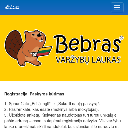
Sveta
naviga
Registracija. Paskyros kūrimas
1. Spaudžiate „Prisijungti“ → „Sukurti naują paskyrą“.
2. Pasirenkate, kas esate (mokinys arba mokytojas).
3. Užpildote anketą. Kiekvienas naudotojas turi turėti unikalų el.
pašto adresą – esant sutapimui registracija neįvyks. Visi varžybų
lauko pranešimai, skirti naudotojui, bus siunčiami jo nurodytu el.