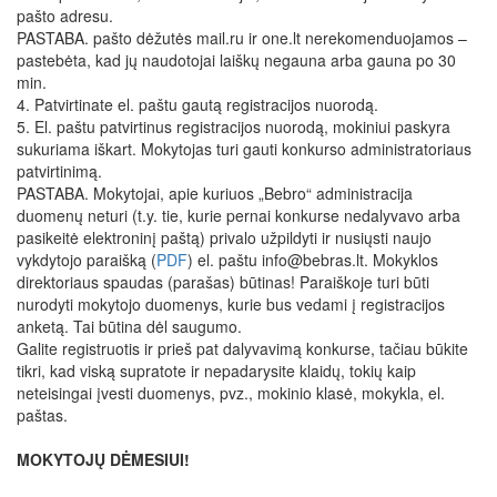
pašto adresu.
PASTABA. pašto dėžutės mail.ru ir one.lt nerekomenduojamos –
pastebėta, kad jų naudotojai laiškų negauna arba gauna po 30
min.
4. Patvirtinate el. paštu gautą registracijos nuorodą.
5. El. paštu patvirtinus registracijos nuorodą, mokiniui paskyra
sukuriama iškart. Mokytojas turi gauti konkurso administratoriaus
patvirtinimą.
PASTABA. Mokytojai, apie kuriuos „Bebro“ administracija
duomenų neturi (t.y. tie, kurie pernai konkurse nedalyvavo arba
pasikeitė elektroninį paštą) privalo užpildyti ir nusiųsti naujo
vykdytojo paraišką (
PDF
)
el. paštu info@bebras.lt.
Mokyklos
direktoriaus spaudas (parašas) būtinas! Paraiškoje turi būti
nurodyti mokytojo duomenys, kurie bus vedami į registracijos
anketą. Tai būtina dėl saugumo.
Galite registruotis ir prieš pat dalyvavimą konkurse, tačiau būkite
tikri, kad viską supratote ir nepadarysite klaidų, tokių kaip
neteisingai įvesti duomenys, pvz., mokinio klasė, mokykla, el.
paštas.
MOKYTOJŲ DĖMESIUI!